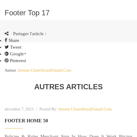
Footer Top 17
Partager l'article :
Share
Tweet
Google+
Pinterest
Auteur :
Jerome.chantillon@gmail.com
AUTRES ARTICLES
décembre 7, 2021
/
Posted By:
Jerome.chantillon@gmail.com
FOOTER HOME 50
Policies & Rules Merchant Sign In How Does It Work Pricing