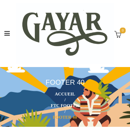
0
FOOTER 40
ACCUEIL
/
FTC FOOTER
/
FOOTER 40