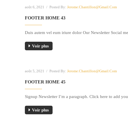
août 6, 2021
/
Posted By:
Jerome.chantillon@gmail.com
FOOTER HOME 43
Duis autem vel eum iriure dolor Our Newsletter Social m
Voir plus
août 5, 2021
/
Posted By:
Jerome.chantillon@gmail.com
FOOTER HOME 45
Signup Newsletter I’m a paragraph. Click here to add you
Voir plus