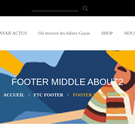
AYAR ACTUS
Où trouver les bières Gayar
SHOP
NOU
FOOTER MIDDLE ABOUT2
ACCUEIL
/
FTC FOOTER
/
FOOTER MIDDLE ABOUT2