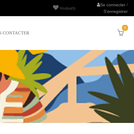
Se connecter
/
Wishlist
(0)
S'enregistrer
0
S CONTACTER