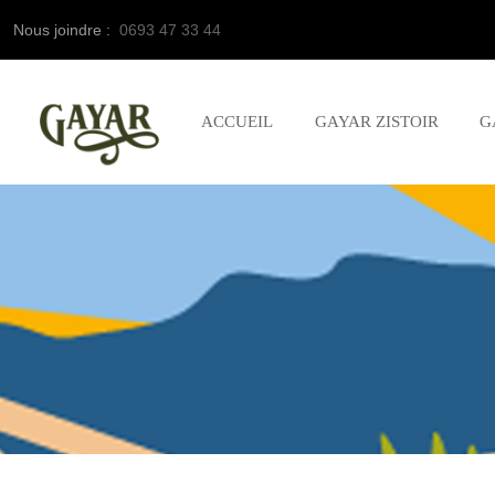
Nous joindre :
0693 47 33 44
ACCUEIL
GAYAR ZISTOIR
G