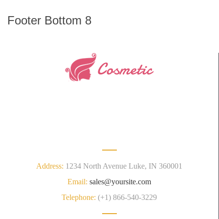
Footer Bottom 8
Lorem ipsum dolor sit amet, consectetuer adipiscing elit. Donec
odio. Quisque volutpat mattis eros. Nullam malesuada erat ut
turpis. Suspendisse urna nibh, viverra non, semper suscipit,
posuere a, pede.
Address:
1234 North Avenue Luke, IN 360001
Email:
sales@yoursite.com
Telephone:
(+1) 866-540-3229