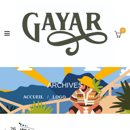
0
ARCHIVES
ACCUEIL
/
LOGO
/
LEFT SIDEBAR
26