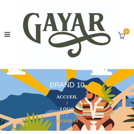
0
BRAND 10
ACCUEIL
/
LOGO
/
BRAND 10