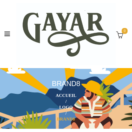
0
BRAND8
ACCUEIL
/
LOGO
/
BRAND8