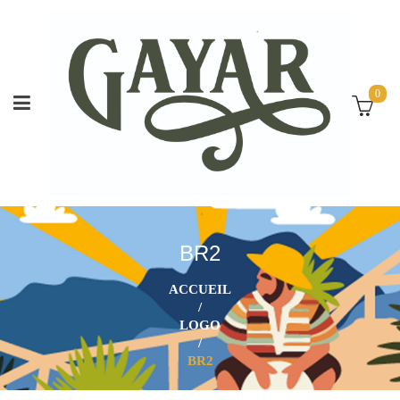
0
BR2
ACCUEIL
/
LOGO
/
BR2