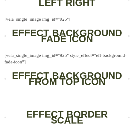
LEFT RIGHT
[vela_single_image img_id=”925″]
EFFECT BACKGROUND
FADE ICON
[vela_single_image img_id=”925″ style_effect=”eff-background-
fade-icon”]
EFFECT BACKGROUND
FROM TOP ICON
EFFECT BORDER
SCALE