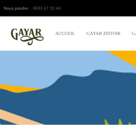
Nous joindre :
0693 47 33 44
ACCUEIL
GAYAR ZISTOIR
G