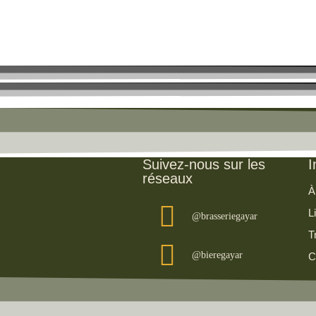
Suivez-nous sur les
I
réseaux
À
L
@brasseriegayar
T
@bieregayar
C