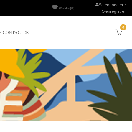
Se connecter
/
Wishlist
(0)
S'enregistrer
0
S CONTACTER