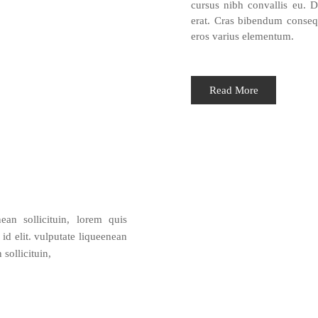
cursus nibh convallis eu. Du
erat. Cras bibendum consequ
eros varius elementum.
Read More
an sollicituin, lorem quis
id elit. vulputate liqueenean
sollicituin,