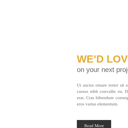
WE’D LO
on your next proj
Ut auctor ornare tortor sit 
cursus nibh convallis eu. Du
erat. Cras bibendum consequ
eros varius elementum.
Read More