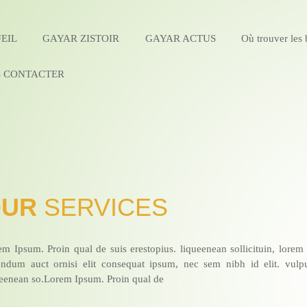
EIL
GAYAR ZISTOIR
GAYAR ACTUS
Où trouver les 
 CONTACTER
OUR
SERVICES
m Ipsum. Proin qual de suis erestopius. liqueenean sollicituin, lorem
endum auct ornisi elit consequat ipsum, nec sem nibh id elit. vulpu
ueenean so.Lorem Ipsum. Proin qual de