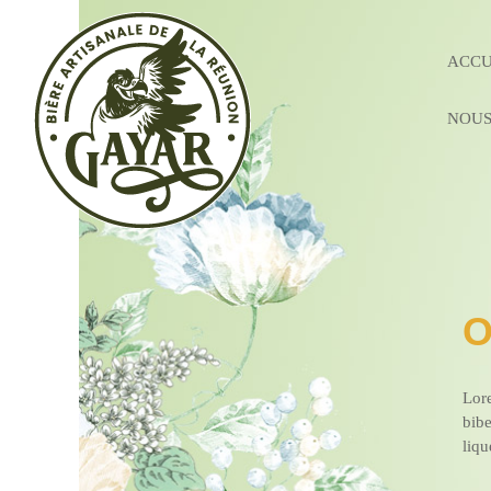
ACCU
NOUS
Lore
bib
liq