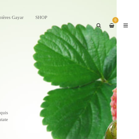
bières Gayar
SHOP
0
 quis
tate