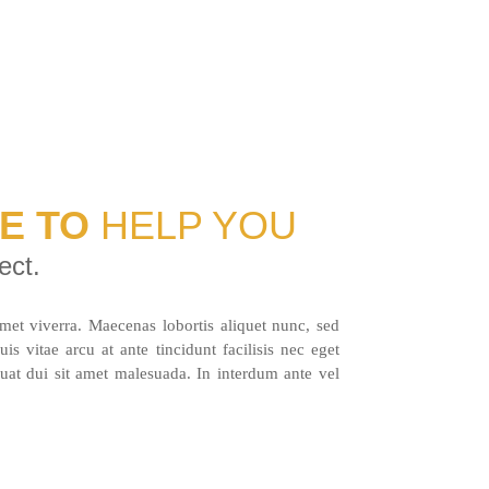
VE TO
HELP YOU
ect.
amet viverra. Maecenas lobortis aliquet nunc, sed
is vitae arcu at ante tincidunt facilisis nec eget
at dui sit amet malesuada. In interdum ante vel