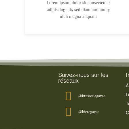
Lorem ipsum dolor sit consectetuer
adipiscing elit, sed diam nonummy
nibh magna aliquam
Suivez-nous sur les
I
réseaux
À
L
@brasseriegayar
T
@bieregayar
C