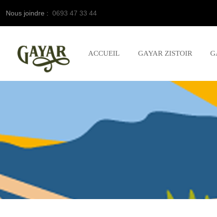
Nous joindre :
0693 47 33 44
ACCUEIL
GAYAR ZISTOIR
G