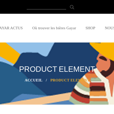
AYAR ACTUS
Où trouver les bières Gayar
SHOP
NOU
PRODUCT ELEMENT
ACCUEIL
/
PRODUCT ELEMENT