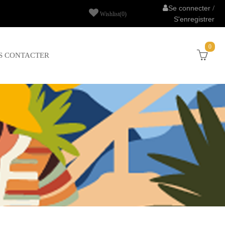
Se connecter
/
Wishlist
(0)
S'enregistrer
0
S CONTACTER