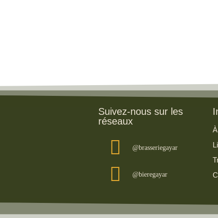
Suivez-nous sur les
I
réseaux
À
L
@brasseriegayar
T
@bieregayar
C