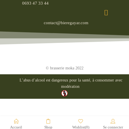
0693 47 33 44
contact@bieregayar.com
© brasserie moka 2022
L’abus d’alcool est dangereux pour la santé, à consommer avec
modération
Accueil
Shop
Wishlist
(0)
Se connecter