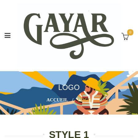
0
LOGO
ACCUEIL
/
LOGO
STYLE 1