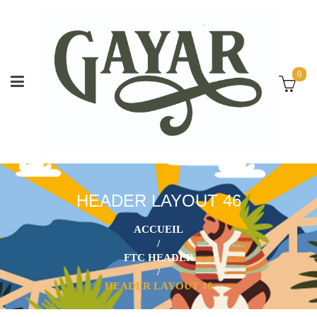
0
HEADER LAYOUT 46
ACCUEIL
/
FTC HEADER
/
HEADER LAYOUT 46