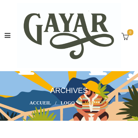
0
ARCHIVES
ACCUEIL
/
LOGO
/
HOME 35B
26