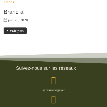
Trends
JUIN
Brand a
juin 26, 2020
Voir plus
Suivez-nous sur les réseaux
@brasseriegayar