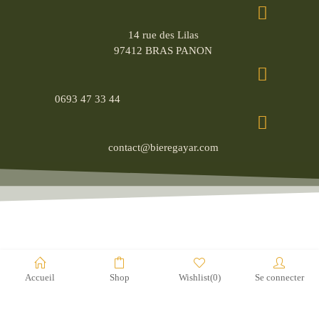
14 rue des Lilas
97412 BRAS PANON
0693 47 33 44
contact@bieregayar.com
© brasserie moka 2022
Accueil
Shop
Wishlist
(0)
Se connecter
L’abus d’alcool est dangereux pour la santé, à consommer avec
modération