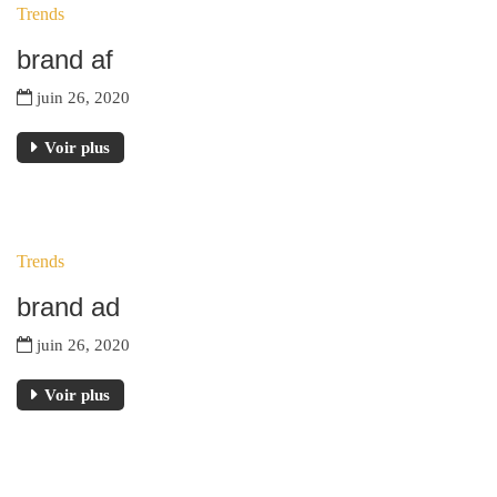
Trends
JUIN
brand af
juin 26, 2020
Voir plus
26
Trends
JUIN
brand ad
juin 26, 2020
Voir plus
26