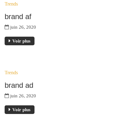
Trends
JUIN
brand af
juin 26, 2020
Voir plus
26
Trends
JUIN
brand ad
juin 26, 2020
Voir plus
26