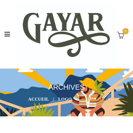
0
ARCHIVES
ACCUEIL
/
LOGO
/
HOME 35A
26